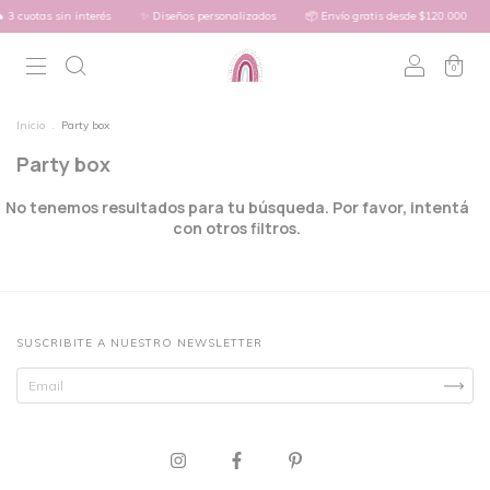
 3 cuotas sin interés
✨ Diseños personalizados
📦 Envío gratis desde $120.000
0
Inicio
.
Party box
Party box
No tenemos resultados para tu búsqueda. Por favor, intentá
con otros filtros.
SUSCRIBITE A NUESTRO NEWSLETTER