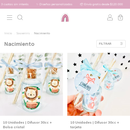
 sin interés
✨ Diseños personalizados
📦 Envío gratis desde $120.000
🔥 3 cuo
0
Inicio
.
Souvenirs
.
Nacimiento
Nacimiento
FILTRAR
10 Unidades | Difusor 30cc +
10 Unidades | Difusor 30cc +
Bolsa cristal
tarjeta