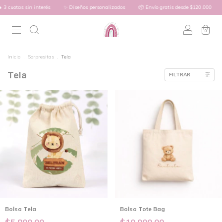
3 cuotas sin interés
✨ Diseños personalizados
📦 Envío gratis desde $120.000
0
Inicio
.
Sorpresitas
.
Tela
Tela
FILTRAR
Bolsa Tela
Bolsa Tote Bag