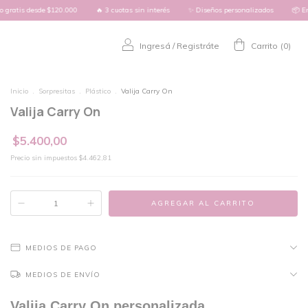
 $120.000
🔥 3 cuotas sin interés
✨ Diseños personalizados
📦 Envío gratis des
Ingresá
/
Registráte
Carrito
(
0
)
Inicio
.
Sorpresitas
.
Plástico
.
Valija Carry On
Valija Carry On
$5.400,00
Precio sin impuestos
$4.462,81
MEDIOS DE PAGO
MEDIOS DE ENVÍO
Valija Carry On personalizada