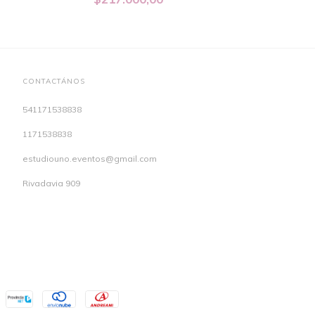
CONTACTÁNOS
541171538838
1171538838
estudiouno.eventos@gmail.com
Rivadavia 909