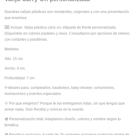
Nuestras valijas plásticas son resistentes, originales y con una presentación
que enamora.
👉🏻
Incluye: Valija plástica carry on, etiqueta de frente personalizada.
Disponible en colores pasteles y vivos. Consultanos por opciónes de relleno
con cortantes y plastilinas.
Medidas
Alto: 15 cm.
Ancho: 9 cm.
Profundidad: 7 cm.
✨
Ideales para: cumpleaños, bautismos, baby shower, comuniones,
revelaciones y eventos especiales.
💡 
Por que elegirlos? Porque te las entregamos listas, sin que tengas que
armar nada. Solo Recibis y colocas en tu evento.
🎨
Personalización total: Adaptamos diseño, colores y nombre según tu
temática.
🎁 
Beneficio exclusivo: A partir de 25 unidades incluimos invitación digital de