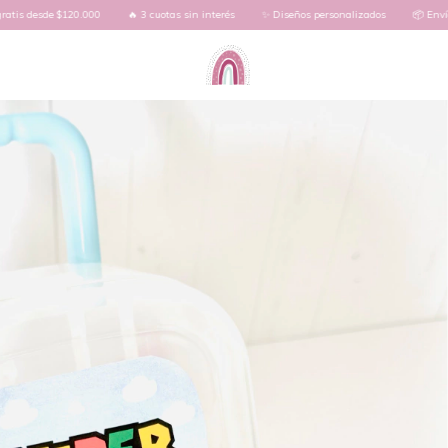
20.000
🔥 3 cuotas sin interés
✨ Diseños personalizados
📦 Envío gratis desde